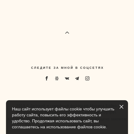
С Л Е Д И Т Е З А М Н О Й В С О Ц С Е Т Я Х
2019 © Детский и семейный фотограф Марина Бойко.
Наш сайт использует файлы cookie чтобы улучшить
Фотографирую беременность детей женский портрет.
работу сайта, повысить его эффективность и
Копирование материалов с данного сайта запрещено законом
удобство. Продолжая использовать сайт, вы
РФ и является нарушением авторских прав.
соглашаетесь на использование файлов cookie.